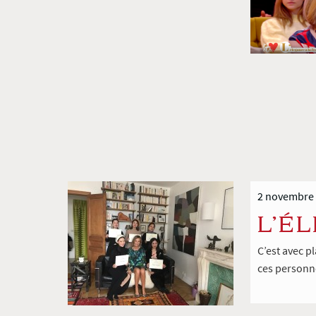
2 novembre
L’É
C’est avec p
ces personne