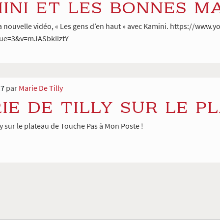
INI ET LES BONNES M
 nouvelle vidéo, « Les gens d’en haut » avec Kamini. https://www
nue=3&v=mJASbkIIztY
17
par
Marie De Tilly
IE DE TILLY SUR LE P
ly sur le plateau de Touche Pas à Mon Poste !