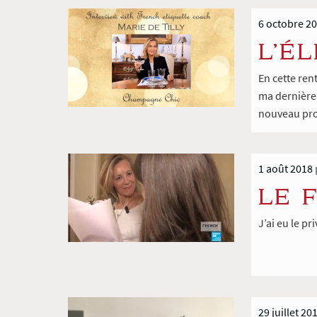
6 octobre 2
L’É
En cette ren
ma dernière 
nouveau proj
1 août 2018
LE 
J’ai eu le p
29 juillet 20