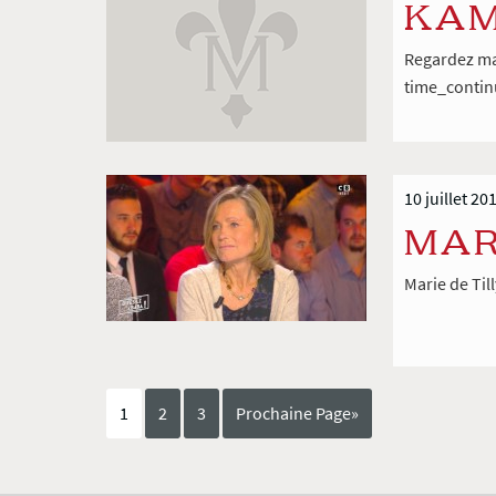
KAM
Regardez ma
time_conti
10 juillet 20
MAR
Marie de Til
1
2
3
Prochaine Page»