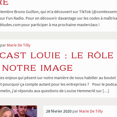
RE
tembre Bruno Guillon, qui m’a découvert sur TikTok (@comtessemari
 sur Fun Radio. Pour en découvrir davantage sur les codes à maîtrise
titudes.com pour participer à ma prochaine masterclass !
par
Marie De Tilly
CAST LOUIE : LE RÔL
 NOTRE IMAGE
es enjeux qui pèsent sur notre manière de nous habiller au boulot 
t pourquoi ça compte autant pour les entreprises ? Pour le podcast
emelin, j’ai répondu aux questions de Louise Hemmerlé sur […]
28 février 2020
par
Marie De Tilly